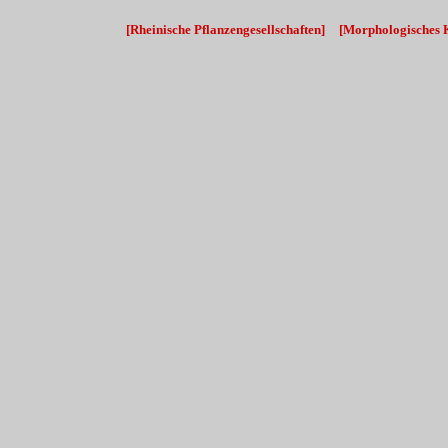
[Rheinische Pflanzengesellschaften]
__
[Morphologisches K